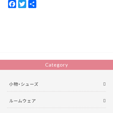
F
T
共
ac
w
有
e
itt
b
er
o
o
k
Category
小物・シューズ
ルームウェア