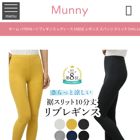

menu
ホーム
>
ITEMS
>
リブレギンス レディース 10分丈 レギンス スパッツ スリット S M 