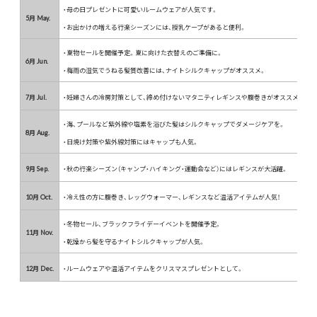
・母の日プレゼントに可愛いルームウェアが人気です。
5月 May.
・お出かけの増える行楽シーズンには、授乳ケープがあると便利。
・夏物セールを開催予定。夏に向けた衣替えのご準備に。
6月 Jun.
・梅雨の湿気でうねる髪質改善には、ナイトシルクキャップがオススメ。
7月 Jul.
・妊婦さんの冷房対策として、締め付けないマタニティレギンスや腹巻きがオススメ。
・海、プールなど紫外線や塩素を浴びた髪はシルクキャップでダメージケアを。
8月 Aug.
・日焼け対策や紫外線対策にはキャップも人気。
9月 Sep.
・秋の行楽シーズン（キャンプ・ハイキング・運動会など）にはレギンスが大活躍。
10月 Oct.
・冷え性の方に腹巻き、レッグウォーマー、レギンスなど温活アイテムが人気！
・冬物セール、ブラックフライデーイベントを開催予定。
11月 Nov.
・乾燥から髪を守るナイトシルクキャップが人気。
12月 Dec.
・ルームウェアや温活アイテムをクリスマスプレゼントとして。