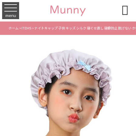

menu
ホーム
>
ITEMS
>
ナイトキャップ 子供 キッズ シルク 寝ぐせ直し 寝癖防止 脱げない か