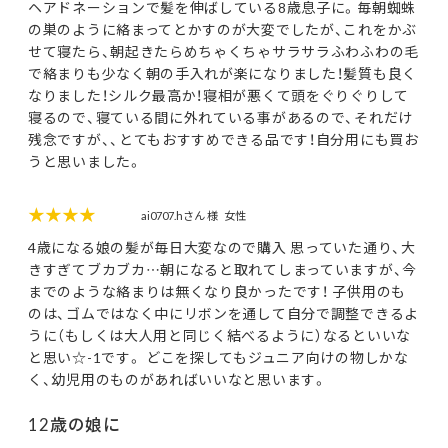
ヘアドネーションで髪を伸ばしている8歳息子に。毎朝蜘蛛
の巣のように絡まってとかすのが大変でしたが、これをかぶ
せて寝たら、朝起きたらめちゃくちゃサラサラふわふわの毛
で絡まりも少なく朝の手入れが楽になりました！髪質も良く
なりました！シルク最高か！寝相が悪くて頭をぐりぐりして
寝るので、寝ている間に外れている事があるので、それだけ
残念ですが、、とてもおすすめできる品です！自分用にも買お
うと思いました。
★★★★
ai0707.hさん 様
女性
4歳になる娘の髪が毎日大変なので購入 思っていた通り、大
きすぎてブカブカ…朝になると取れてしまっていますが、今
までのような絡まりは無くなり良かったです！ 子供用のも
のは、ゴムではなく中にリボンを通して自分で調整できるよ
うに（もしくは大人用と同じく結べるように）なるといいな
と思い☆-1です。 どこを探してもジュニア向けの物しかな
く、幼児用のものがあればいいなと思います。
12歳の娘に