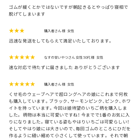
ゴムが緩くとかではないですが朝起きるとやっぱり寝相で
脱げてしまいます
★★★
購入者さん 様
女性
迅速な発送をしてもらえて満足いたしております。
★★★★★
なすの甘いやつさん 女性 50代 様
女性
速な対応で待たずに届きました ありがとうございます
★★★★★
購入者さん 様
女性
くせ毛のウェーブヘアで超ロングヘアの娘にこれまで何枚
も購入しています。ブラック、サーモンピンク、ピンク、ホワ
イトを持っています。今回は娘待望のいちご柄を購入しま
した。 柄物は本当に可愛いですね！ 今までで1番のお気に入
りになりました。寝ている姿もやはりいちごは可愛らしい！
そしてやはり娘には大きいので、毎回ゴムのところにひだを
作るように縫い縮めて小さくして使っています。 それで朝