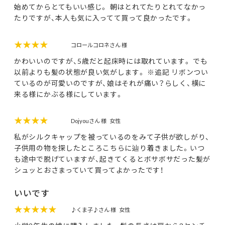
始めてからとてもいい感じ。 朝はとれてたりとれてなかっ
たりですが、本人も気に入ってて買って良かったです。
★★★★
コロールコロネさん 様
かわいいのですが、5歳だと起床時には取れています。 でも
以前よりも髪の状態が良い気がします。 ※追記 リボンつい
ているのが可愛いのですが、娘はそれが痛い？らしく、横に
来る様にかぶる様にしています。
★★★★
Dojyouさん 様
女性
私がシルクキャップを被っているのをみて子供が欲しがり、
子供用の物を探したところこちらに辿り着きました。いつ
も途中で脱げていますが、起きてくるとボサボサだった髪が
シュッとおさまっていて買ってよかったです！
いいです
★★★★★
♪くま子♪さん 様
女性