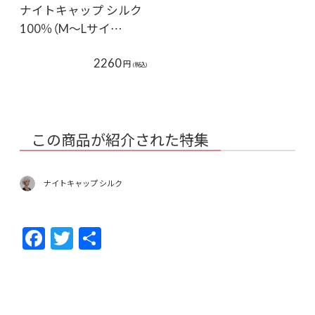
ナイトキャップ シルク
100％（M～Lサイ…
2260
円
(税込)
この商品が紹介された特集
ナイトキャップ シルク
F
T
共
ac
w
有
e
itt
b
er