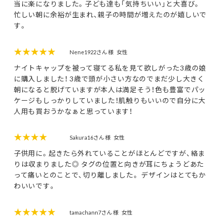
当に楽になりました。子ども達も「気持ちいい」と大喜び。
忙しい朝に余裕が生まれ、親子の時間が増えたのが嬉しいで
す。
★★★★★
Nene1922さん 様
女性
ナイトキャップを被って寝てる私を見て欲しがった3歳の娘
に購入しました！ 3歳で頭が小さい方なのでまだ少し大きく
朝になると脱げていますが本人は満足そう！色も豊富でパッ
ケージもしっかりしていました！肌触りもいいので自分に大
人用も買おうかなぁと思っています！
★★★★
Sakura16さん 様
女性
子供用に。起きたら外れていることがほとんどですが、絡ま
りは収まりました◎ タグの位置と向きが耳にちょうどあた
って痛いとのことで、切り離しました。 デザインはとてもか
わいいです。
★★★★★
tamachann7さん 様
女性