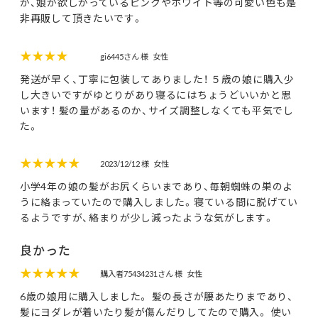
が、娘が欲しがっているピンクやホワイト等の可愛い色も是
非再販して頂きたいです。
★★★★
gi6445さん 様
女性
発送が早く、丁寧に包装してありました！ ５歳の娘に購入少
し大きいですがゆとりがあり寝るにはちょうどいいかと思
います！ 髪の量があるのか、サイズ調整しなくても平気でし
た。
★★★★★
2023/12/12 様
女性
小学4年の娘の髪がお尻くらいまであり、毎朝蜘蛛の巣のよ
うに絡まっていたので購入しました。寝ている間に脱げてい
るようですが、絡まりが少し減ったような気がします。
良かった
★★★★★
購入者75434231さん 様
女性
6歳の娘用に購入しました。 髪の長さが腰あたりまであり、
髪にヨダレが着いたり髪が傷んだりしてたので購入。 使い