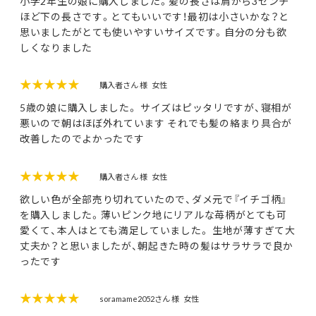
小学2年生の娘に購入しました。髪の長さは肩から3センチ
ほど下の長さです。とてもいいです！最初は小さいかな？と
思いましたがとても使いやすいサイズです。自分の分も欲
しくなりました
★★★★★
購入者さん 様
女性
5歳の娘に購入しました。 サイズはピッタリですが、寝相が
悪いので朝はほぼ外れています それでも髪の絡まり具合が
改善したのでよかったです
★★★★★
購入者さん 様
女性
欲しい色が全部売り切れていたので、ダメ元で『イチゴ柄』
を購入しました。薄いピンク地にリアルな苺柄がとても可
愛くて、本人はとても満足していました。 生地が薄すぎて大
丈夫か？と思いましたが、朝起きた時の髪はサラサラで良か
ったです
★★★★★
soramame2052さん 様
女性