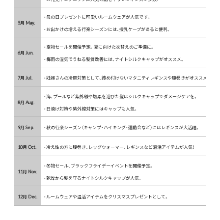
・母の日プレゼントに可愛いルームウェアが人気です。
5月 May.
・お出かけの増える行楽シーズンには、授乳ケープがあると便利。
・夏物セールを開催予定。夏に向けた衣替えのご準備に。
6月 Jun.
・梅雨の湿気でうねる髪質改善には、ナイトシルクキャップがオススメ。
7月 Jul.
・妊婦さんの冷房対策として、締め付けないマタニティレギンスや腹巻きがオススメ。
・海、プールなど紫外線や塩素を浴びた髪はシルクキャップでダメージケアを。
8月 Aug.
・日焼け対策や紫外線対策にはキャップも人気。
9月 Sep.
・秋の行楽シーズン（キャンプ・ハイキング・運動会など）にはレギンスが大活躍。
10月 Oct.
・冷え性の方に腹巻き、レッグウォーマー、レギンスなど温活アイテムが人気！
・冬物セール、ブラックフライデーイベントを開催予定。
11月 Nov.
・乾燥から髪を守るナイトシルクキャップが人気。
12月 Dec.
・ルームウェアや温活アイテムをクリスマスプレゼントとして。