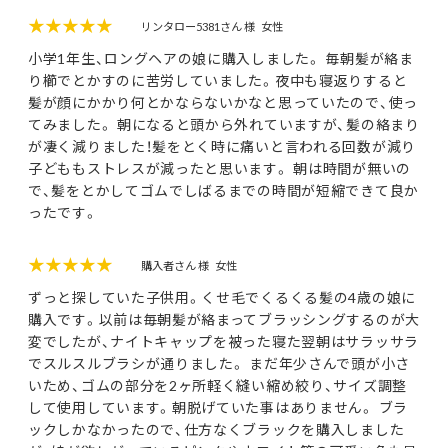
★★★★★
リンタロー5381さん 様
女性
小学1年生、ロングヘアの娘に購入しました。 毎朝髪が絡ま
り櫛でとかすのに苦労していました。夜中も寝返りすると
髪が顔にかかり何とかならないかなと思っていたので、使っ
てみました。 朝になると頭から外れていますが、髪の絡まり
が凄く減りました！髪をとく時に痛いと言われる回数が減り
子どももストレスが減ったと思います。 朝は時間が無いの
で、髪をとかしてゴムでしばるまでの時間が短縮できて良か
ったです。
★★★★★
購入者さん 様
女性
ずっと探していた子供用。くせ毛でくるくる髪の4歳の娘に
購入です。以前は毎朝髪が絡まってブラッシングするのが大
変でしたが、ナイトキャップを被った寝た翌朝はサラッサラ
でスルスルブラシが通りました。 まだ年少さんで頭が小さ
いため、ゴムの部分を2ヶ所軽く縫い縮め絞り、サイズ調整
して使用しています。朝脱げていた事はありません。 ブラ
ックしかなかったので、仕方なくブラックを購入しました