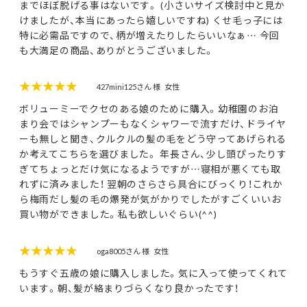
までほぼ脱げる事はないです。 (小さいサイズ検討中と見か
けましたが、本当にあったら嬉しいですね) くせ毛っ子には
特に必需品ですので、柄が増えたりしたらいいなぁ… 今回
も大満足の商品、ありがとうございました。
★★★★★
427mini125さん 様
女性
ボリューミーでクセのある娘のために購入。幼稚園のお泊
まり会ではシャンプーもなくシャワーで流すだけ、ドライヤ
ーも無しと聞き、クルクルの髪の毛をどう守ってあげられる
か考えてこちらを選びました。 年長さん、少し頭ぴったりす
ぎてちょっとだけ気になるようですが…寝相が悪くても取
れずに済みました！ 翌朝のさらさら具合にびっくり！これか
ら梅雨だし髪の毛の爆発が気がかりでしたがすごくいいお
買い物ができました。私も欲しいぐらい(^^)
★★★★★
oga8005さん 様
女性
もうすぐ五歳の娘に購入しました。気に入って使ってくれて
います。朝、髪が絡まりづらくなり良かったです！