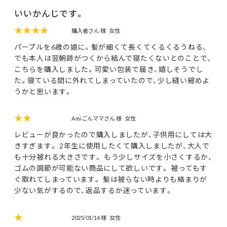
いいかんじです。
★★★★
購入者さん 様
女性
パープルを6歳の娘に。髪が細くて長くてくるくるうねる、
でも本人は翌朝跡がつくから結んで寝たくないとのことで、
こちらを購入しました。可愛い包装で届き、嬉しそうでし
た。寝ている間に外れてしまっていたので、少し縫い縮めよ
うかと思います。
★★
Amiごんママさん 様
女性
レビューが良かったので購入しましたが、子供用にしては大
きすぎます。 2年生に使用したくて購入しましたが、大人で
も十分被れる大きさです。 もう少しサイズを小さくするか、
ゴムの調節が可能ない商品にして欲しいです。 被ってもす
ぐ取れてしまっています。 髪は被らない時よりも絡まりが
少ない気がするので、返品するか迷っています。
★
2025/01/14 様
女性