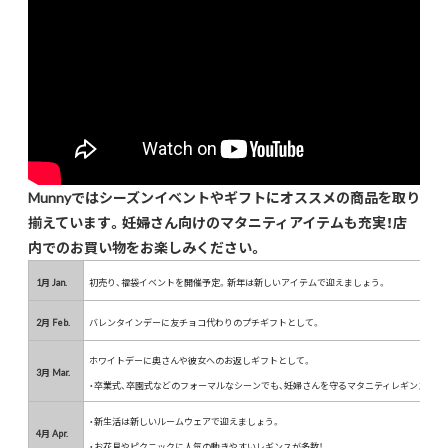
Munnyではシーズンイベントやギフトにオススメの商品を取り
揃えています。妊婦さん向けのマタニティアイテムも充実！店
内でのお買い物をお楽しみください。
1月 Jan.
初売り、福袋イベントを開催予定。新年は新しいアイテムで迎えましょう。
2月 Feb.
バレンタインデーに友チョコ代わりのプチギフトとして。
ホワイトデーに奥さんや彼女へのお返しギフトとして。
3月 Mar.
・卒業式、卒園式などのフォーマルなシーンでも、妊婦さんを守るマタニティレギンスの取
・新生活は新しいルームウェアで迎えましょう。
4月 Apr.
・お花見やピクニックに人気の動きやすいレギンスが多数！