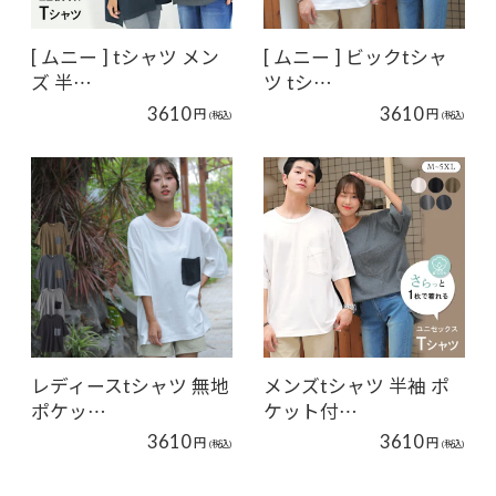
[ ムニー ] tシャツ メン
[ ムニー ] ビックtシャ
ズ 半…
ツ tシ…
3610
3610
円
円
(税込)
(税込)
レディースtシャツ 無地
メンズtシャツ 半袖 ポ
ポケッ…
ケット付…
3610
3610
円
円
(税込)
(税込)